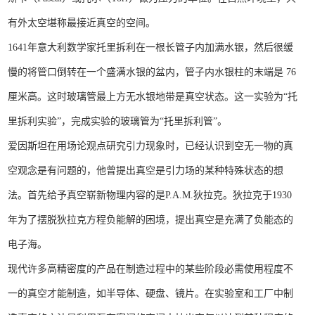
有外太空堪称最接近真空的空间。
1641年意大利数学家托里拆利在一根长管子内加满水银，然后很缓
慢的将管口倒转在一个盛满水银的盆内，管子内水银柱的末端是 76
厘米高。这时玻璃管最上方无水银地带是真空状态。这一实验为“托
里拆利实验”，完成实验的玻璃管为“托里拆利管”。
爱因斯坦在用场论观点研究引力现象时，已经认识到空无一物的真
空观念是有问题的，他曾提出真空是引力场的某种特殊状态的想
法。首先给予真空崭新物理内容的是P.A.M.狄拉克。狄拉克于1930
年为了摆脱狄拉克方程负能解的困境，提出真空是充满了负能态的
电子海。
现代许多高精密度的产品在制造过程中的某些阶段必需使用程度不
一的真空才能制造，如半导体、硬盘、镜片。在实验室和工厂中制