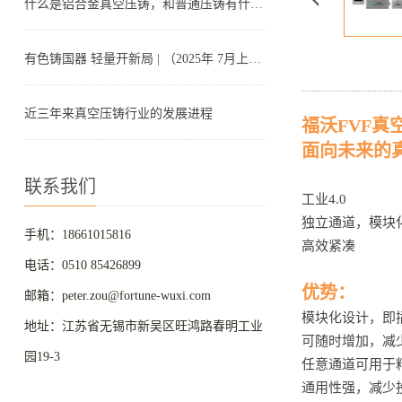
什么是铝合金真空压铸，和普通压铸有什么区别？
有色铸国器 轻量开新局 | （2025年 7月上海）第8届有色合金及特种铸造技术国际论坛
近三年来真空压铸行业的发展进程
福沃FVF真
面向未来的
联系我们
工业4.0
独立通道，模块
手机：18661015816
高效紧凑
电话：0510 85426899
优势：
邮箱：peter.zou@fortune-wuxi.com
模块化设计，即
地址：江苏省无锡市新吴区旺鸿路春明工业
可随时增加，减
园19-3
任意通道可用于
通用性强，减少