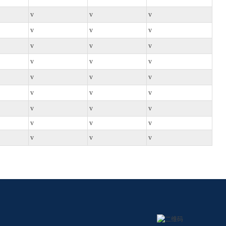
v
v
v
v
v
v
v
v
v
v
v
v
v
v
v
v
v
v
v
v
v
v
v
v
v
v
v