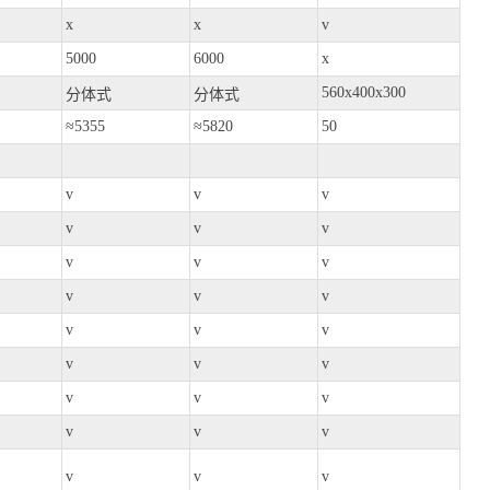
x
x
v
5000
6000
x
560x400x300
分体式
分体式
≈5355
≈5820
50
v
v
v
v
v
v
v
v
v
v
v
v
v
v
v
v
v
v
v
v
v
v
v
v
v
v
v