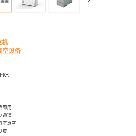
空机
真空设备
化设计
插即用
少通道
料室真空
投资