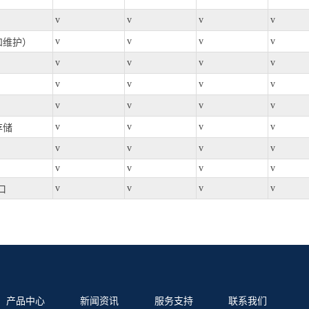
v
v
v
v
v
v
v
v
和维护）
v
v
v
v
v
v
v
v
v
v
v
v
v
v
v
v
存储
v
v
v
v
v
v
v
v
v
v
v
v
口
产品中心
新闻资讯
服务支持
联系我们