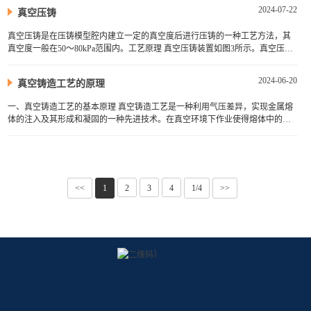
2024-07-22
真空压铸
真空压铸是在压铸模型腔内建立一定的真空度后进行压铸的一种工艺方法，其
真空度一般在50～80kPa范围内。工艺原理 真空压铸装置如图3所示。真空压铸
工艺方法主要有两种形式。图3（1）采用真空罩封闭整个压铸模。如图4···
2024-06-20
真空铸造工艺的原理
一、真空铸造工艺的基本原理 真空铸造工艺是一种利用气压差异，实现金属熔
体的注入及其形成和凝固的一种先进技术。在真空环境下作业使得熔体中的气
体、水分、氧化物等，得以基本消失，利于提高铸件的密度和性能。此外···
<<
1
2
3
4
1/4
>>
}