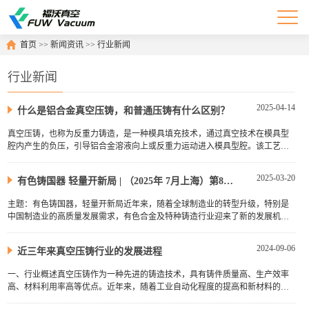
首页
>>
新闻资讯
>>
行业新闻
行业新闻
2025-04-14
什么是铝合金真空压铸，和普通压铸有什么区别？
真空压铸，也称为反重力铸造，是一种模具填充技术，通过真空技术在模具型
腔内产生的负压，引导铝合金溶液向上或反重力运动进入模具型腔。该工艺于
1972年由HitchinerManufacturing获得专利，多年来该工艺一直不断创新···
2025-03-20
有色铸国器 轻量开新局 | （2025年 7月上海）第8届有色合金及特种铸造技术国际论坛
主题：有色铸国器，轻量开新局近年来，随着全球制造业的转型升级，特别是
中国制造业的高质量发展需求，有色合金及特种铸造行业迎来了新的发展机遇
和挑战。在新能源汽车、航空航天、燃气轮机等高端制造领域，对高性能···
2024-09-06
近三年来真空压铸行业的发展进程
一、行业概述真空压铸作为一种先进的铸造技术，具有铸件质量高、生产效率
高、材料利用率高等优点。近年来，随着工业自动化程度的提高和新材料的不
断研发，真空压铸行业得到了迅速发展。尤其是在汽车、电子、航空航天···